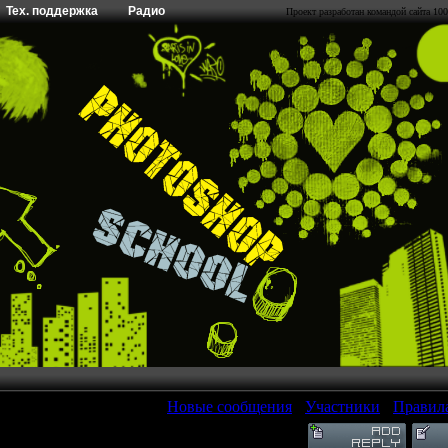
Тех. поддержка
Радио
Проект разработан командой сайта 100
[
Новые сообщения
·
Участники
·
Правил