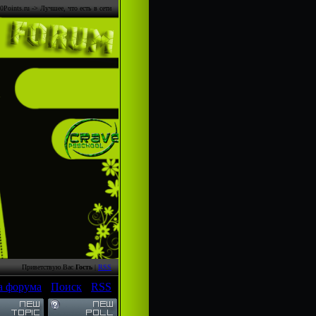
0Points.ru -> Лучшее, что есть в сети
Приветствую Вас
Гость
|
RSS
а форума
·
Поиск
·
RSS
]