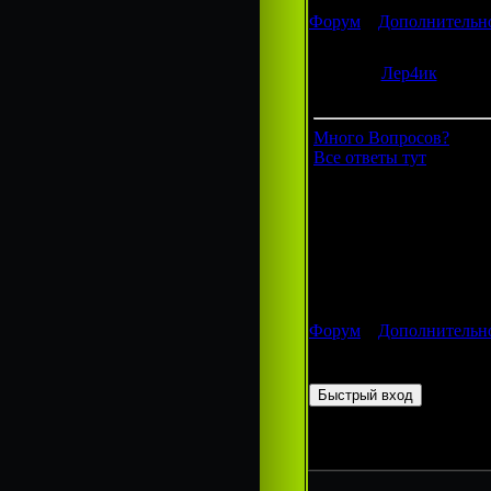
Форум
»
Дополнительно
Ава для группы!(2 заказ
Лер4ик
Группа: Гости
Много Вопросов?
Все ответы тут
Форум
»
Дополнительно
Страница
1
из
1
1