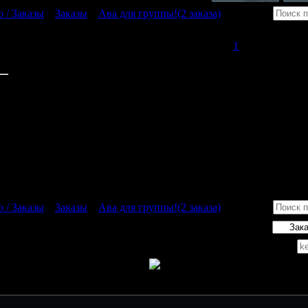
 / Заказы
»
Заказы
»
Ава для группы!(2 заказа)
а)
Дата: Четверг, 25.06.2009, 15:37 | Сообщение #
1
вот картиночка:
http://i012.radikal.ru/0906/f1/397fbe26a0e9.jpg
Снизу написать серым:
club10332348
И вот ещё,картинка:
http://s55.radikal.ru/i147/0906/f1/3f122a72fa34.jpg
написать розовым,как бантик у хэлло китти,написать:
club10272955
Спасибки=)
 / Заказы
»
Заказы
»
Ава для группы!(2 заказа)
Поиск: