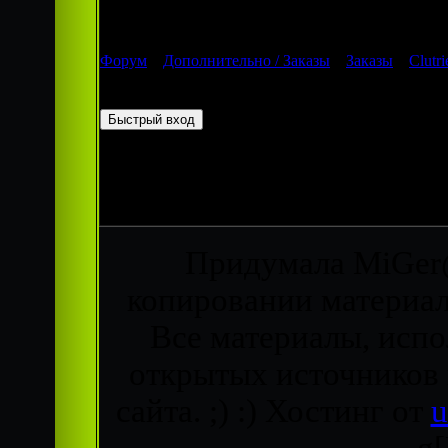
Форум
»
Дополнительно / Заказы
»
Заказы
»
Clutri
Страница
1
из
1
1
Придумала MiGer@
копировании материало
Все материалы, испо
открытых источников
сайта. ;) :)
Хостинг от