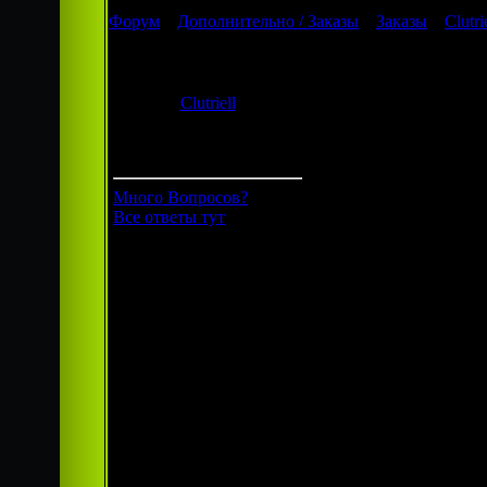
Форум
»
Дополнительно / Заказы
»
Заказы
»
Clutri
Clutriell
Дата: Четвер
Clutriell
Сообщение
Группа: Гости
Много Вопросов?
Вообще, я 
Все ответы тут
государство
как подават
понимаю. Т
30 тыс. по
Европейски
Кстати, ка