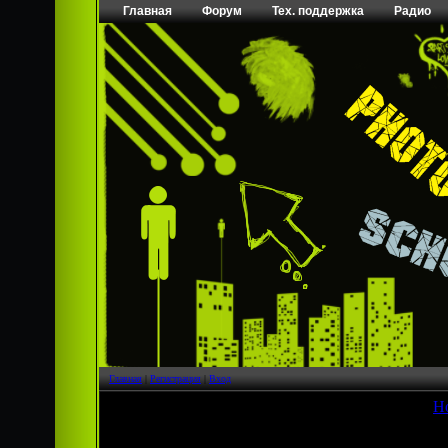
Главная
Форум
Тех. поддержка
Радио
Главная
|
Регистрация
|
Вход
[
Н
Страница
1
из
1
1