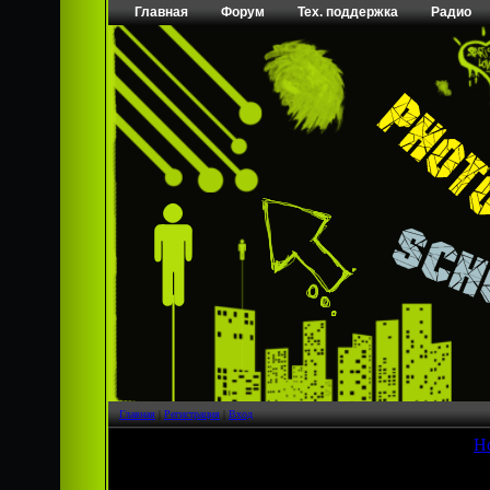
Главная
Форум
Тех. поддержка
Радио
Главная
|
Регистрация
|
Вход
[
Н
Страница
1
из
1
1