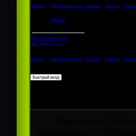
Форум
»
Дополнительно / Заказы
»
Заказы
»
Бане
Банер
VaMp!r
Дата: Суббота, 02.04.20
Группа: Гости
Мне нужен банер для мо
Много Вопросов?
Все ответы тут
Форум
»
Дополнительно / Заказы
»
Заказы
»
Бане
Страница
1
из
1
1
Придумала MiGer@
копировании материало