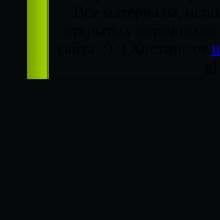
Все материалы, испо
открытых источников
сайта. ;) :)
Хостинг от
g[