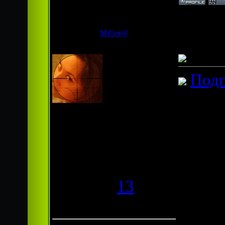
Дата: 
MiGer@
Сообщ
Подп
Гроза фотошопа
Группа:
Администраторы
Сообщений:
292
Респект:
13
Статус:
Offline