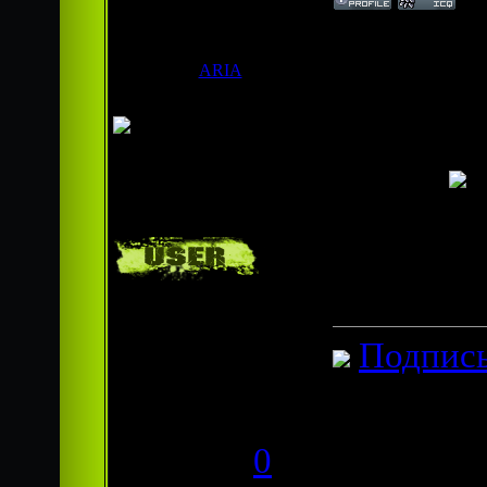
Дата: Сред
ARIA
Сообщен
MiGer@
,
Продвинутый
Круть!!
новичек
KeHi=)
,
Вот я тож
фигня нол
Группа:
Пользователи
Подпись
Сообщений:
38
Респект:
0