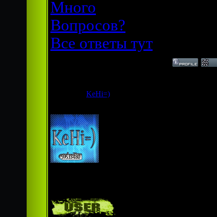
Много
Вопросов?
Все ответы тут
Дата: Сред
KeHi=)
Сообщен
я могу зд
Продвинутый
новичек