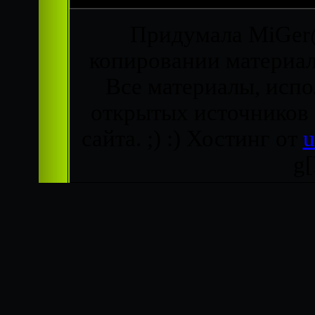
Придумала MiGer@
копировании материало
Все материалы, испо
открытых источников
сайта. ;) :)
Хостинг от
g[