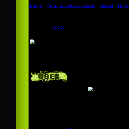
Форум
»
Дополнительно / Заказы
»
Заказы
»
Подп
Подпись
Дата: Сред
ARIA
Сообщен
Прошу по
Продвинутый
героя рол
новичек
1) Вот эт
тот же чт
Группа:
Пользователи
2) На кар
Сообщений:
" По мне 
38
холодной з