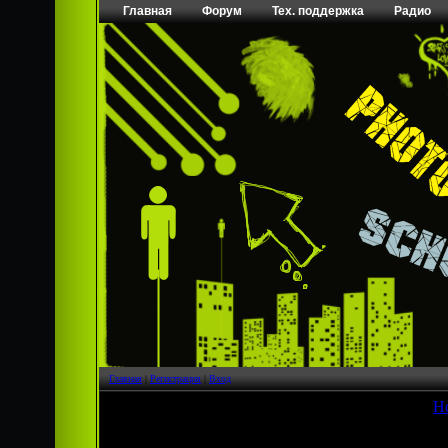
Главная
Форум
Тех. поддержка
Радио
Главная
|
Регистрация
|
Вход
[
Н
Страница
1
из
1
1