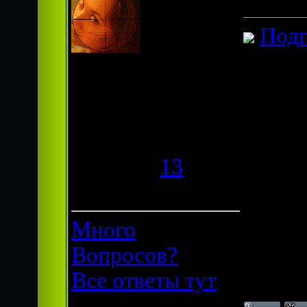
Подп
Гроза фотошопа
Группа:
Администраторы
Сообщений:
292
Респект:
13
Статус:
Offline
Много
Вопросов?
Все ответы тут