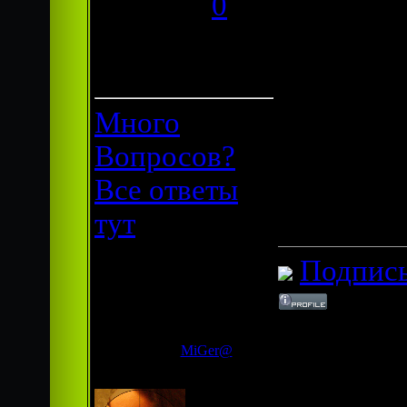
Респект:
0
сиренивым
Статус:
анимацие
Offline
3) Главно
девушку 
Много
немного в
Вопросов?
видно.
Все ответы
4) За ран
тут
Подпись
Дата: 
MiGer@
Сообщ
сейчас