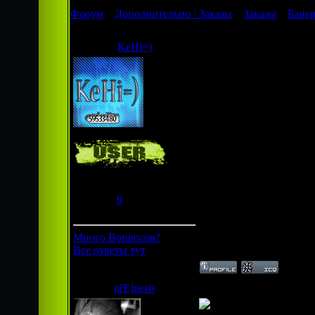
Форум
»
Дополнительно / Заказы
»
Заказы
»
Банер
Банер плиззз срочняк
KeHi=)
Дата: Суббота, 28.03.20
зделайте банер на сайт 
Продвинутый новичек
Группа: Пользователи
Сообщений:
37
Респект:
0
Статус:
Offline
Много Вопросов?
Все ответы тут
g[E]nesis
Дата: Суббота, 28.03.20