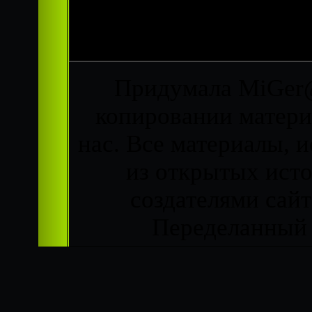
Придумала MiGer@
копировании матери
нас. Все материалы, 
из открытых ист
создателями сайта
Переделанный д