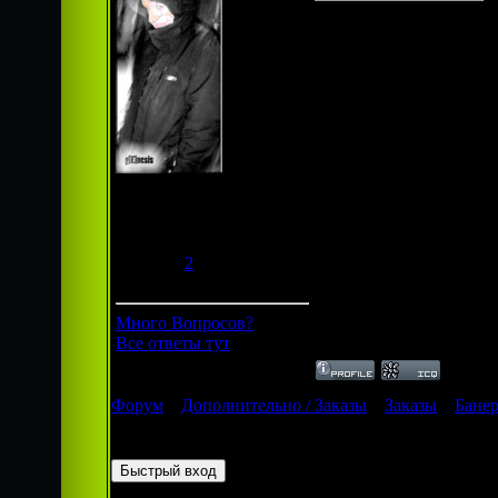
=) New Style
И главное помните: Как
Продвинутый флудер
Группа:
Администраторы
Сообщений:
88
Респект:
2
Статус:
Offline
Много Вопросов?
Все ответы тут
Форум
»
Дополнительно / Заказы
»
Заказы
»
Банер
Страница
1
из
1
1