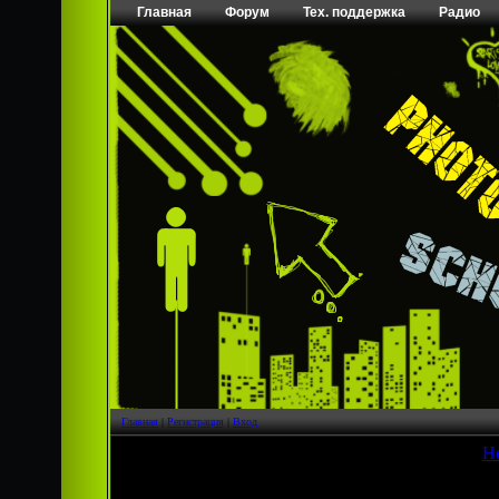
Главная
Форум
Тех. поддержка
Радио
Главная
|
Регистрация
|
Вход
[
Н
Страница
1
из
1
1