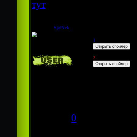
тут
S@Nek
Дата: Понедельник, 
Шапка:
1
Новичек
2
Группа:
моя работа, могу да
Пользователи
Сообщений:
2
Респект:
0
Статус: