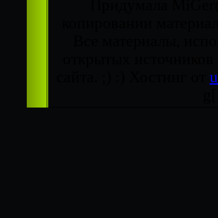
Придумала MiGer@
копировании материало
Все материалы, испо
открытых источников
сайта. ;) :)
Хостинг от
g[