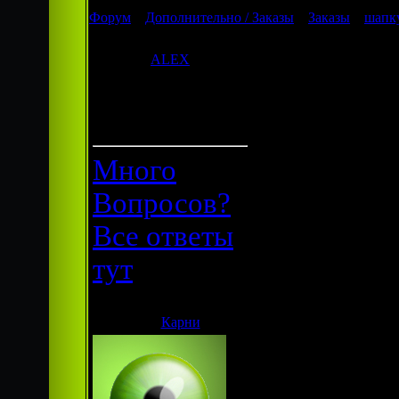
Форум
»
Дополнительно / Заказы
»
Заказы
»
шапку
шапку для сайта
ALEX
Дата: Пятница, 17.04.20
Группа:
Пж. Сделайте Шапку дл
Размер 1024 на 768. Цв
____________________
Гости
Надпись Best-Cinema!
Много
Тема: Онлайн Фильмы.
Вопросов?
ченибудь симпотвое.
Все ответы
тут
Карни
Дата: Суббота, 18.0
хмм... а что там до
такое "Онлайн филь