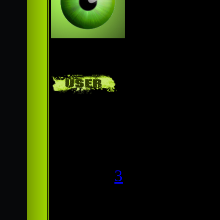
Продвинутый
новичек
Группа:
Пользователи
Сообщений:
32
Респект:
3
Статус:
Offline