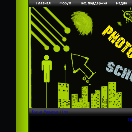
Главная
Форум
Тех. поддержка
Радио
Главная
|
Регистрация
|
Вход
[
Н
Страница
1
из
1
1