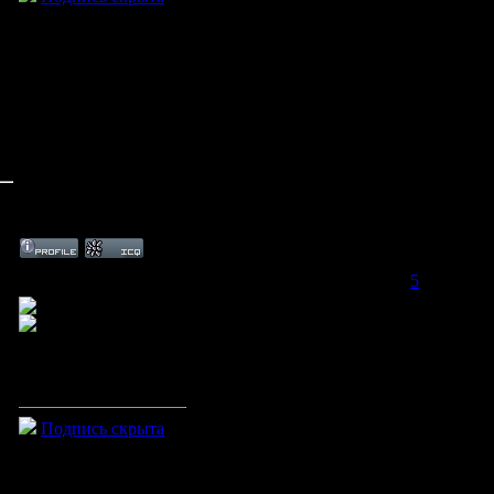
Дата: Воскресенье, 14.06.2009, 11:55 | Сообщение #
5
Что то типа такого? Только мне самой чего-то не нравиться)))
выкладывать, а ты скажи, в каком стиле сделать
Подпись скрыта