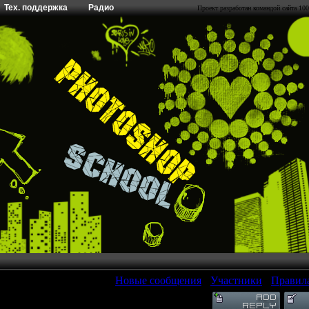
Тех. поддержка
Радио
Проект разработан командой сайта 100
[
Новые сообщения
·
Участники
·
Правил