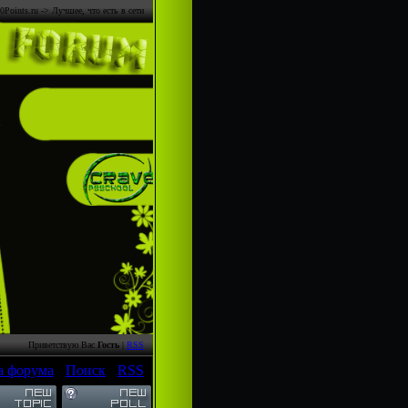
0Points.ru -> Лучшее, что есть в сети
Приветствую Вас
Гость
|
RSS
а форума
·
Поиск
·
RSS
]