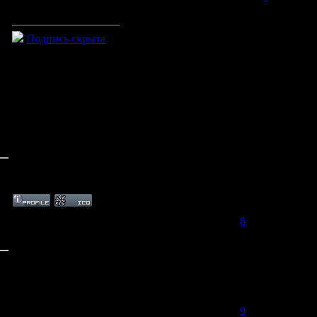
Говори своё мнение, тогда сделаю остальные)
Подпись скрыта
Дата: Четверг, 25.06.2009, 15:26 | Сообщение #
8
2 вариант лучше,НО юзер напишешь просто жёлтого????!!!а так
Дата: Четверг, 30.01.2014, 23:55 | Сообщение #
9