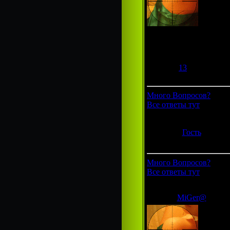
Гроза фотошопа
Группа:
Администраторы
Сообщений:
292
Респект:
13
Статус:
Offline
Много Вопросов?
Все ответы тут
Гость
Группа: Гости
Много Вопросов?
Все ответы тут
MiGer@