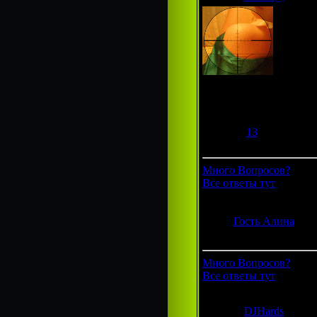
Гроза фотошопа
Группа:
Администраторы
Сообщений:
292
Респект:
13
Статус:
Offline
Много Вопросов?
Все ответы тут
Гость Алина
Группа: Гости
Много Вопросов?
Все ответы тут
DJHards