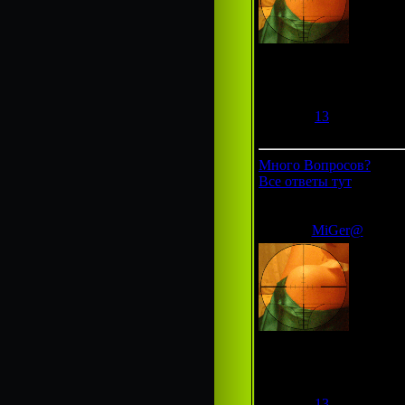
Гроза фотошопа
Группа:
Администраторы
Сообщений:
292
Респект:
13
Статус:
Offline
Много Вопросов?
Все ответы тут
MiGer@
Гроза фотошопа
Группа:
Администраторы
Сообщений:
292
Респект:
13