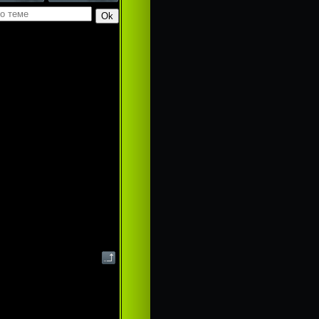
 , "ЗлОй МоДеР" ,
ех элементов. С
и так же, не видя , как