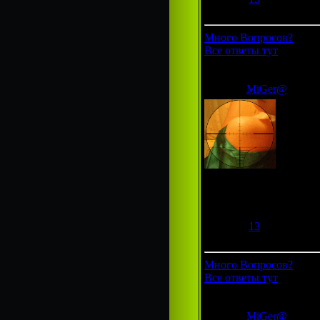
Статус:
Offline
Много Вопросов?
Все ответы тут
MiGer@
Гроза фотошопа
Группа:
Администраторы
Сообщений:
292
Респект:
13
Статус:
Offline
Много Вопросов?
Все ответы тут
MiGer@