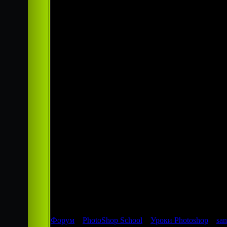
со значит
Гарантия н
на объект б
У нас бога
вместе мы 
свое дело,
поэтому
на
звоните и 
+7 499 409
+7 963 768
termobutik
Форум
»
PhotoShop School
»
Уроки Photoshop
»
san