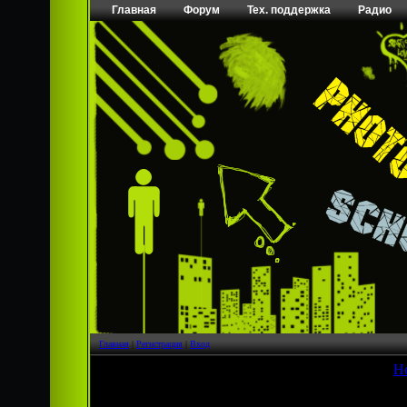
Главная
Форум
Тех. поддержка
Радио
Главная
|
Регистрация
|
Вход
[
Н
Страница
1
из
1
1