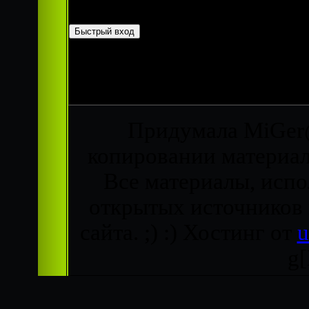
Страница
1
из
1
1
Придумала MiGer@
копировании материало
Все материалы, испо
открытых источников
сайта. ;) :)
Хостинг от
g[