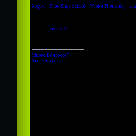
Форум
»
PhotoShop School
»
Уроки Photoshop
»
san
santexnik
Дата: Четвер
santexnik
Сообщение
Группа: Гости
Предложени
Много Вопросов?
Бригада мо
Все ответы тут
Подмосков
котельных,
водоснабже
лучших евр
оборудован
Составляем